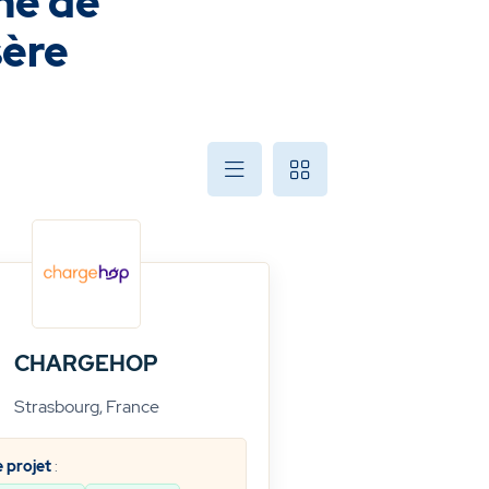
rne de
sère
CHARGEHOP
Strasbourg, France
 projet
: