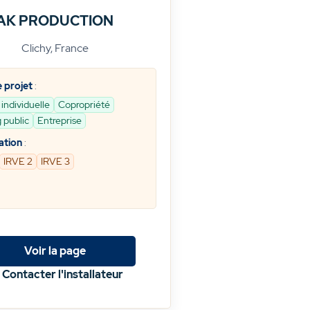
AK PRODUCTION
Clichy, France
 projet
:
individuelle
Copropriété
 public
Entreprise
ation
:
IRVE 2
IRVE 3
Voir la page
Contacter l'installateur