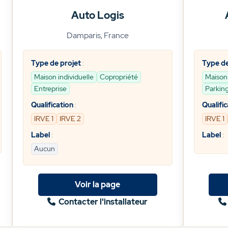
Auto Logis
Damparis, France
Type de projet
:
Type de
Maison individuelle
Copropriété
Maison 
Entreprise
Parking
Qualification
:
Qualific
IRVE 1
IRVE 2
IRVE 1
Label
:
Label
:
Aucun
Voir la page
Contacter l'installateur