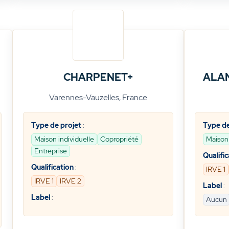
CHARPENET+
ALA
Varennes-Vauzelles, France
Type de projet
:
Type de
Maison individuelle
Copropriété
Maison 
Entreprise
Qualific
Qualification
:
IRVE 1
IRVE 1
IRVE 2
Label
:
Label
:
Aucun