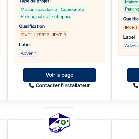
Type de projet
:
Maison 
Parking
Maison individuelle
Copropriété
Parking public
Entreprise
Qualific
Qualification
:
IRVE 1
IRVE 1
IRVE 2
IRVE 3
Label
:
Label
:
Adveni
Advenir
Voir la page
Contacter l'installateur