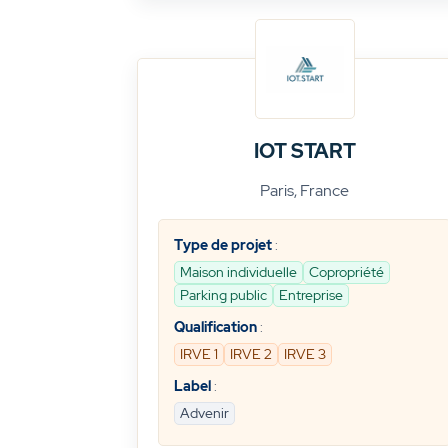
IOT START
Paris, France
Type de projet
:
Maison individuelle
Copropriété
Parking public
Entreprise
Qualification
:
IRVE 1
IRVE 2
IRVE 3
Label
:
Advenir