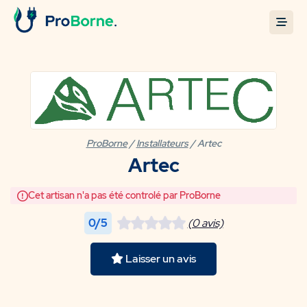
ProBorne
/
Installateurs
/ Artec
Artec
Cet artisan n'a pas été controlé par ProBorne
0/5
(0 avis)
Laisser un avis