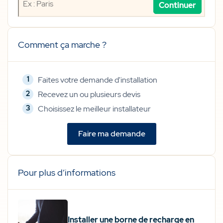
est
situé
votre
projet
Comment ça marche ?
?
Faites votre demande d'installation
Recevez un ou plusieurs devis
Choisissez le meilleur installateur
Faire ma demande
Pour plus d’informations
Installer une borne de recharge en