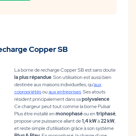
recharge Copper SB
La borne de recharge Copper SB est sans doute
la plus répandue
. Son utilisation est aussi bien
destinée aux maisons individuelles, qu’
aux
copropriétés
ou
aux entreprises
. Ses atouts
résident principalement dans sa
polyvalence
.
Ce chargeur peut tout comme la borne Pulsar
Plus être installé en
monophasé
ou en
triphasé
,
propose une puissance allant de
1,4 kW
à
22 kW
,
et reste simple d’utilisation grâce à son système
Plug & Play
. En monophasé, la charge d’une