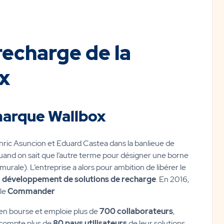
recharge de la
x
marque Wallbox
nric Asuncion et Eduard Castea dans la banlieue de
quand on sait que l’autre terme pour désigner une borne
urale). L’entreprise a alors pour ambition de libérer le
u
développement de solutions de recharge
. En 2016,
 le
Commander
e en bourse et emploie plus de
700 collaborateurs
,
t compte plus de
80 pays utilisateurs
de leur solutions