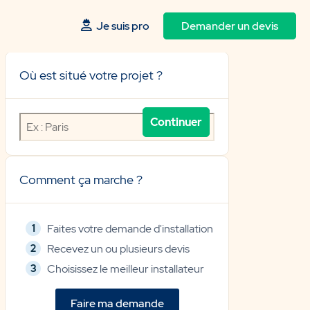
Je suis pro
Demander un devis
Où est situé votre projet ?
Où
est
situé
votre
Comment ça marche ?
projet
?
Faites votre demande d'installation
Recevez un ou plusieurs devis
Choisissez le meilleur installateur
Faire ma demande