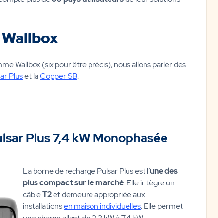
 Wallbox
me Wallbox (six pour être précis), nous allons parler des
ar Plus
et la
Copper SB
.
ulsar Plus 7,4 kW Monophasée
La borne de recharge Pulsar Plus est l’
une des
plus compact sur le marché
. Elle intègre un
câble
T2
et demeure appropriée aux
installations
en maison individuelles
. Elle permet
une charge allant de 2,3 kW à 7,4 kW