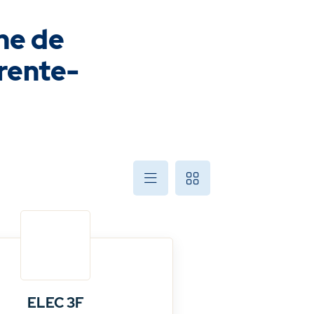
rne de
arente-
ELEC 3F