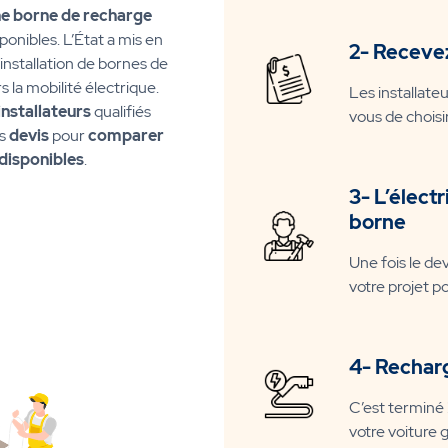
une borne de recharge
ponibles. L’État a mis en
2- Receve
installation de bornes de
rs la mobilité électrique.
Les installate
installateurs
qualifiés
vous de choisir
is
devis
pour
comparer
 disponibles
.
3- L’électr
borne
Une fois le devi
votre projet p
4- Recharg
C’est terminé 
votre voiture 