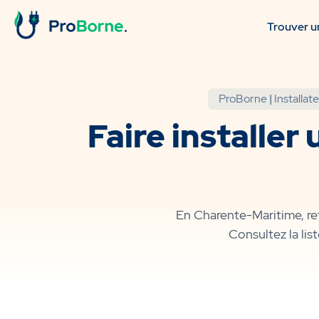
Trouver un
ProBorne
|
Installat
Faire installe
En Charente-Maritime, ret
Consultez la lis