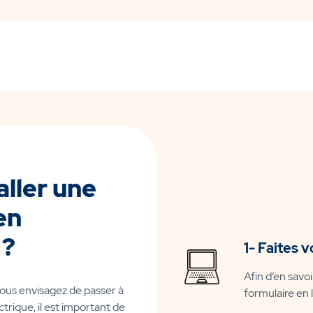
ller une
en
 ?
1- Faites v
Afin d’en savoi
ous envisagez de passer à
formulaire en 
ctrique, il est important de